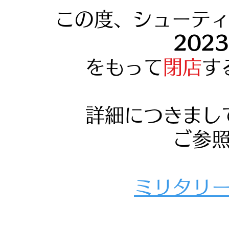
この度、
シューティ
202
をもって
閉店
す
詳細につきまし
ご参
​ミリタリ